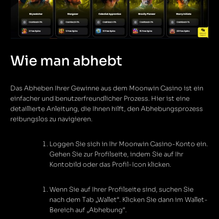
Wie man abhebt
Das Abheben Ihrer Gewinne aus dem Moonwin Casino ist ein
einfacher und benutzerfreundlicher Prozess. Hier ist eine
detaillierte Anleitung, die Ihnen hilft, den Abhebungsprozess
reibungslos zu navigieren.
Loggen Sie sich in Ihr Moonwin Casino-Konto ein.
Gehen Sie zur Profilseite, indem Sie auf Ihr
Kontobild oder das Profil-Icon klicken.
Wenn Sie auf Ihrer Profilseite sind, suchen Sie
nach dem Tab „Wallet“. Klicken Sie dann im Wallet-
Bereich auf „Abhebung“.