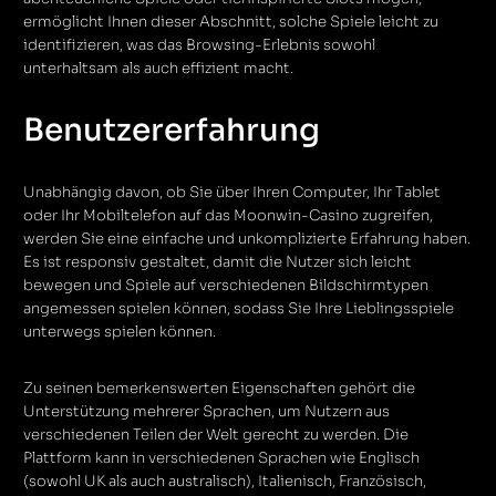
ermöglicht Ihnen dieser Abschnitt, solche Spiele leicht zu
identifizieren, was das Browsing-Erlebnis sowohl
unterhaltsam als auch effizient macht.
Benutzererfahrung
Unabhängig davon, ob Sie über Ihren Computer, Ihr Tablet
oder Ihr Mobiltelefon auf das Moonwin-Casino zugreifen,
werden Sie eine einfache und unkomplizierte Erfahrung haben.
Es ist responsiv gestaltet, damit die Nutzer sich leicht
bewegen und Spiele auf verschiedenen Bildschirmtypen
angemessen spielen können, sodass Sie Ihre Lieblingsspiele
unterwegs spielen können.
Zu seinen bemerkenswerten Eigenschaften gehört die
Unterstützung mehrerer Sprachen, um Nutzern aus
verschiedenen Teilen der Welt gerecht zu werden. Die
Plattform kann in verschiedenen Sprachen wie Englisch
(sowohl UK als auch australisch), Italienisch, Französisch,