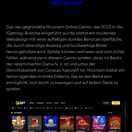
Jetzt Starten
Das neu gegründete Moonwin Online Casino, das 2023 in die
iGaming-Branche eingeführt wurde, bietet ein modernes
Webdesign mit einer auffälligen dunklen Benutzeroberfläche,
die durch lebendige Akzente und hochwertige Bilder
hervorgehoben wird. Spieler können vertrauen und sich sicher
fühlen, während sie in diesem Casino spielen, da es im Besitz
der renommierten Dama N. V. ist und unter der
Gerichtsbarkeit von Curacao lizenziert ist. Moonwin bietet ein
hervorragendes mobiles Erlebnis, das es den Benutzern
ermöglicht, sich leicht zu bewegen und auf jedem Gerät zu
spielen.