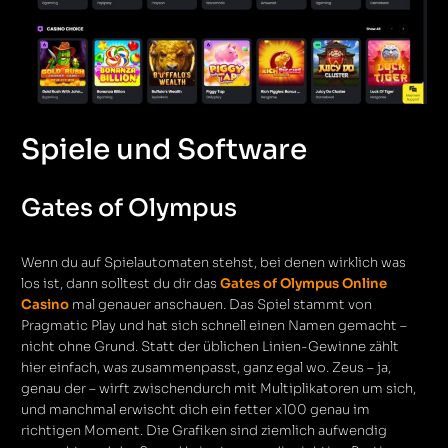
Spiele und Software
Gates of Olympus
Wenn du auf Spielautomaten stehst, bei denen wirklich was
los ist, dann solltest du dir das
Gates of Olympus Online
Casino
mal genauer anschauen. Das Spiel stammt von
Pragmatic Play und hat sich schnell einen Namen gemacht –
nicht ohne Grund. Statt der üblichen Linien-Gewinne zählt
hier einfach, was zusammenpasst, ganz egal wo. Zeus – ja,
genau der – wirft zwischendurch mit Multiplikatoren um sich,
und manchmal erwischt dich ein fetter x100 genau im
richtigen Moment. Die Grafiken sind ziemlich aufwendig