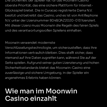
Die Sicherheit der Spieler hat für das Moonwin Casino
oberste Priorität, das eine sichere Plattform für Internet-
Glücksspiel bietet. Die in Curacao registrierte Dama N.V.
besitzt und betreibt das Casino, und es ist von Antillephone
N.V. unter der Lizenznummer 8048/JAZ2020-013 lizenziert.
Mit dieser Lizenz muss Moonwin die Regeln des fairen Spiels
und des verantwortungsvollen Spielens einhalten.
Moonwin verwendet modernste
Verschlüsselungstechnologie, um sicherzustellen, dass Ihre
Informationen vertraulich bleiben. Dies stellt sicher, dass
niemand auf Ihre Daten zugreifen kann, während Sie auf der
Seite spielen. Aufgrund seiner guten Lizenzierung und hohen
Sicherheitsstandards bietet das Moonwin-Casino eine
zuverlässige und sichere Umgebung, in der Spieler ein
angenehmes Erlebnis haben können.
Wie man im Moonwin
Casino einzahlt