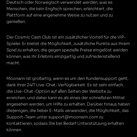
Deutsch oder Norwegisch verwendet werden, was es
Menschen, die kein Englisch sprechen, erleichtert, die
Plattform auf eine angenehme Weise zu nutzen und zu
genießen.
Der Cosmic Cash Club ist ein zusätzlicher Vorteil für die VIP-
Spieler. Er bietet die Möglichkeit, zusätzliche Punkte aus Ihrem
Spiel zu erhalten, die gegen spezielle Preise eingelöst werden
können, was Ihr Erlebnis einzigartig und zufriedenstellend
macht.
Moonwin ist großartig, wenn es um den Kundensupport geht,
dank ihrer 24/7 Live-Chat-Verfügbarkeit. Es ist sehr einfach,
die Live-Chat-Option auf allen Seiten der Website zu
erreichen, und daher kann es als eines der schnellsten Mittel
angesehen werden, um Hilfe zu erhalten. Darüber hinaus haben
diejenigen, die lieber E-Mails verwenden, die Möglichkeit, das
Support-Team unter support@moonwin.com zu
kontaktieren, sodass Sie bei Bedarf Unterstützung erhalten
können.