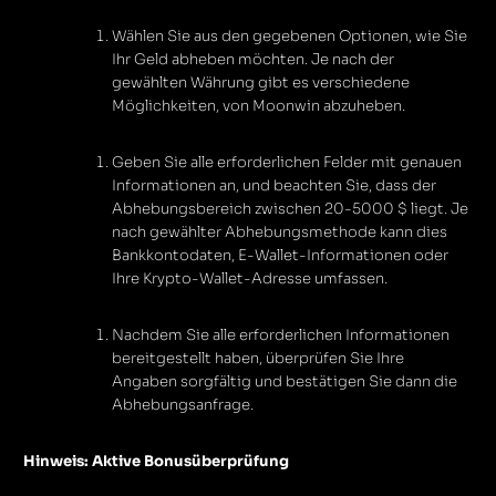
Wählen Sie aus den gegebenen Optionen, wie Sie
Ihr Geld abheben möchten. Je nach der
gewählten Währung gibt es verschiedene
Möglichkeiten, von Moonwin abzuheben.
Geben Sie alle erforderlichen Felder mit genauen
Informationen an, und beachten Sie, dass der
Abhebungsbereich zwischen 20-5000 $ liegt. Je
nach gewählter Abhebungsmethode kann dies
Bankkontodaten, E-Wallet-Informationen oder
Ihre Krypto-Wallet-Adresse umfassen.
Nachdem Sie alle erforderlichen Informationen
bereitgestellt haben, überprüfen Sie Ihre
Angaben sorgfältig und bestätigen Sie dann die
Abhebungsanfrage.
Hinweis: Aktive Bonusüberprüfung