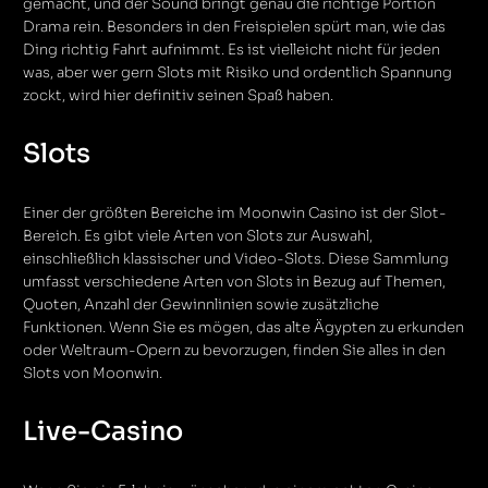
gemacht, und der Sound bringt genau die richtige Portion
Drama rein. Besonders in den Freispielen spürt man, wie das
Ding richtig Fahrt aufnimmt. Es ist vielleicht nicht für jeden
was, aber wer gern Slots mit Risiko und ordentlich Spannung
zockt, wird hier definitiv seinen Spaß haben.
Slots
Einer der größten Bereiche im Moonwin Casino ist der Slot-
Bereich. Es gibt viele Arten von Slots zur Auswahl,
einschließlich klassischer und Video-Slots. Diese Sammlung
umfasst verschiedene Arten von Slots in Bezug auf Themen,
Quoten, Anzahl der Gewinnlinien sowie zusätzliche
Funktionen. Wenn Sie es mögen, das alte Ägypten zu erkunden
oder Weltraum-Opern zu bevorzugen, finden Sie alles in den
Slots von Moonwin.
Live-Casino