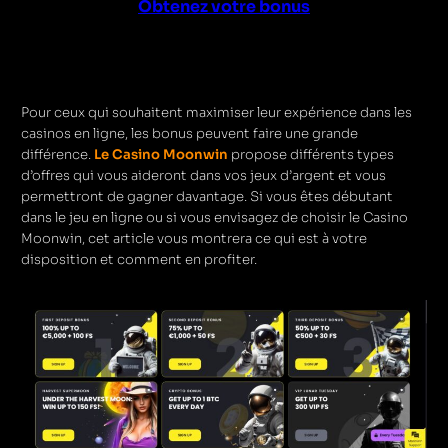
Obtenez votre bonus
Pour ceux qui souhaitent maximiser leur expérience dans les
casinos en ligne, les bonus peuvent faire une grande
différence.
Le Casino Moonwin
propose différents types
d’offres qui vous aideront dans vos jeux d’argent et vous
permettront de gagner davantage. Si vous êtes débutant
dans le jeu en ligne ou si vous envisagez de choisir le Casino
Moonwin, cet article vous montrera ce qui est à votre
disposition et comment en profiter.