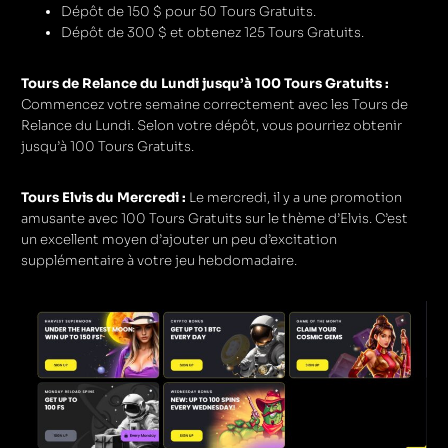
Dépôt de 150 $ pour 50 Tours Gratuits.
Dépôt de 300 $ et obtenez 125 Tours Gratuits.
Tours de Relance du Lundi jusqu’à 100 Tours Gratuits :
Commencez votre semaine correctement avec les Tours de
Relance du Lundi. Selon votre dépôt, vous pourriez obtenir
jusqu’à 100 Tours Gratuits.
Tours Elvis du Mercredi :
Le mercredi, il y a une promotion
amusante avec 100 Tours Gratuits sur le thème d’Elvis. C’est
un excellent moyen d’ajouter un peu d’excitation
supplémentaire à votre jeu hebdomadaire.