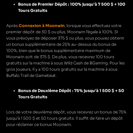
Bonus de Premier Dépôt : 100% jusqu’à 7 500 $ + 100
Tours Gratuits
Après
Connexion à Moonwin
, lorsque vous effectuez votre
premier dépôt de 30 $ ou plus, Moonwin l’égale à 100%. Si
vous prévoyez de déposer 375 $ ou plus, vous pouvez obtenir
un bonus supplémentaire de 25% au-dessus du bonus de
100%, bien que le bonus supplémentaire maximum de
Moonwin soit de 375 $. De plus, vous recevrez 100 tours
gratuits sur la machine à sous Wild Cash de BGaming. Pour les
gros joueurs, il y a 100 tours gratuits sur la machine à sous
Buffalo Trail de Gamebeat.
Bonus de Deuxième Dépôt : 75% jusqu’à 1 500 $ + 50
Tours Gratuits
Lors de votre deuxième dépôt, vous recevrez un bonus de 75%
jusqu’à 1 500 $ et 50 tours gratuits. Il suffit de faire un dépôt
pour réclamer ce bonus Moonwin.