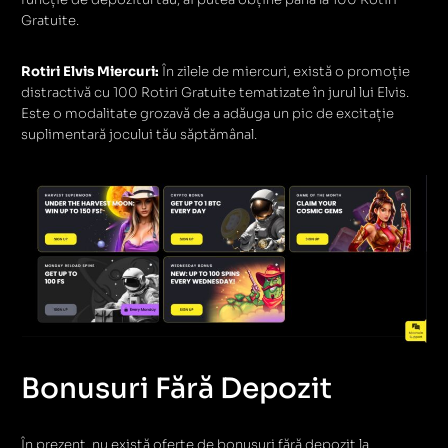
Gratuite.
Rotiri Elvis Miercuri:
În zilele de miercuri, există o promoție
distractivă cu 100 Rotiri Gratuite tematizate în jurul lui Elvis.
Este o modalitate grozavă de a adăuga un pic de excitație
suplimentară jocului tău săptămânal.
Bonusuri Fără Depozit
În prezent, nu există oferte de bonusuri fără depozit la