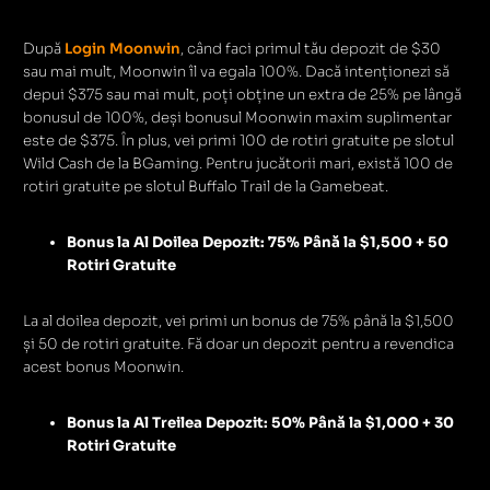
După
Login Moonwin
, când faci primul tău depozit de $30
sau mai mult, Moonwin îl va egala 100%. Dacă intenționezi să
depui $375 sau mai mult, poți obține un extra de 25% pe lângă
bonusul de 100%, deși bonusul Moonwin maxim suplimentar
este de $375. În plus, vei primi 100 de rotiri gratuite pe slotul
Wild Cash de la BGaming. Pentru jucătorii mari, există 100 de
rotiri gratuite pe slotul Buffalo Trail de la Gamebeat.
Bonus la Al Doilea Depozit: 75% Până la $1,500 + 50
Rotiri Gratuite
La al doilea depozit, vei primi un bonus de 75% până la $1,500
și 50 de rotiri gratuite. Fă doar un depozit pentru a revendica
acest bonus Moonwin.
Bonus la Al Treilea Depozit: 50% Până la $1,000 + 30
Rotiri Gratuite